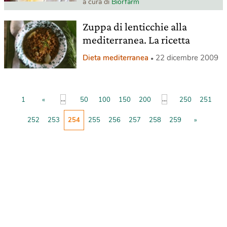
a cura di
Biorfarm
Zuppa di lenticchie alla
mediterranea. La ricetta
Dieta mediterranea
22 dicembre 2009
...
...
1
«
50
100
150
200
250
251
252
253
254
255
256
257
258
259
»