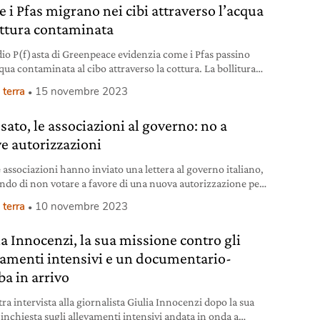
 i Pfas migrano nei cibi attraverso l’acqua
ottura contaminata
dio P(f)asta di Greenpeace evidenzia come i Pfas passino
qua contaminata al cibo attraverso la cottura. La bollitura
strugge questi composti pericolosi, prossimi al divieto
 terra
15 novembre 2023
le.
sato, le associazioni al governo: no a
e autorizzazioni
 associazioni hanno inviato una lettera al governo italiano,
ndo di non votare a favore di una nuova autorizzazione per
osato.
 terra
10 novembre 2023
ia Innocenzi, la sua missione contro gli
vamenti intensivi e un documentario-
a in arrivo
ra intervista alla giornalista Giulia Innocenzi dopo la sua
 inchiesta sugli allevamenti intensivi andata in onda a