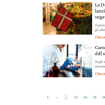
La D
lanc
vege
Il gov
gli ali
lungo t
Cibo e
Carne
ddl 
Negli s
sintet
smenti
Cibo e
...
1
«
23
24
25
2