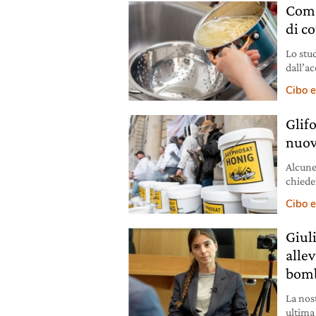
Come
di c
Lo stu
dall’ac
non di
Cibo e
mondia
Glifo
nuov
Alcune
chiede
il glif
Cibo e
Giul
alle
bomb
La nost
ultima