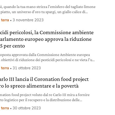
sì, quando la tua mano strizza l’emisfero del tagliato limone
 piatto, un universo d’oro tu spargi, un giallo calice di
li. […] “Ode al limone” Pablo Neruda E come per magia la
 terra
3 novembre 2023
a benefica del limone si diffonde nei piatti, arricchendo le
ze che profuma con le sue proprietà organolettiche tanto
icidi pericolosi, la Commissione ambiente
Parlamento europeo approva la riduzione
65 per cento
oposta approvata dalla Commissione Ambiente europea
i obiettivi di riduzione dei pesticidi pericolosi e ne vieta l’uso
e le aree sensibili.
 terra
31 ottobre 2023
rlo III lancia il Coronation food project
ro lo spreco alimentare e la povertà
nation food project voluto dal re Carlo III mira a fornire
o logistico per il recupero e la distribuzione delle
nze di cibo.
 terra
30 ottobre 2023