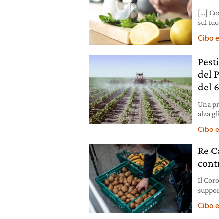
[…] Co
sul tuo
miraco
Cibo e
potenz
pietan
Pest
ricche
del 
del 
Una pr
alza gl
in tutt
Cibo e
Re Ca
cont
Il Coro
support
eccede
Cibo e