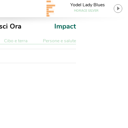
Yodel Lady Blues
HORACE SILVER
sci Ora
Impact
Cibo e terra
Persone e salute