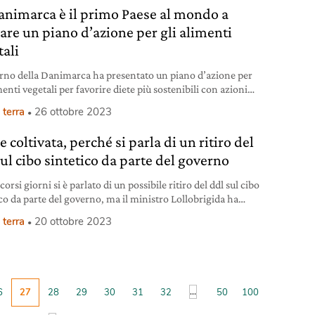
animarca è il primo Paese al mondo a
iare un piano d’azione per gli alimenti
tali
erno della Danimarca ha presentato un piano d’azione per
menti vegetali per favorire diete più sostenibili con azioni
utta la filiera.
 terra
26 ottobre 2023
 coltivata, perché si parla di un ritiro del
sul cibo sintetico da parte del governo
corsi giorni si è parlato di un possibile ritiro del ddl sul cibo
ico da parte del governo, ma il ministro Lollobrigida ha
to.
 terra
20 ottobre 2023
...
6
27
28
29
30
31
32
50
100