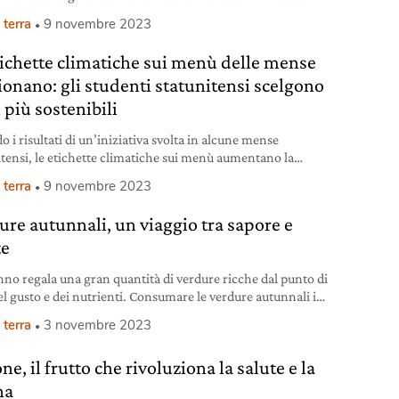
.
 terra
9 novembre 2023
tichette climatiche sui menù delle mense
ionano: gli studenti statunitensi scelgono
 più sostenibili
 i risultati di un’iniziativa svolta in alcune mense
itensi, le etichette climatiche sui menù aumentano la
a degli studenti per ricette a basso impatto.
 terra
9 novembre 2023
ure autunnali, un viaggio tra sapore e
te
nno regala una gran quantità di verdure ricche dal punto di
del gusto e dei nutrienti. Consumare le verdure autunnali in
ne, nel loro naturale periodo di maturazione, permette di
 terra
3 novembre 2023
ne ancora di più il sapore e i principi nutritivi. Nelle
me righe presenteremo alcune delle tante varietà
e, il frutto che rivoluziona la salute e la
ibili in natura. Ne scopriremo i
na