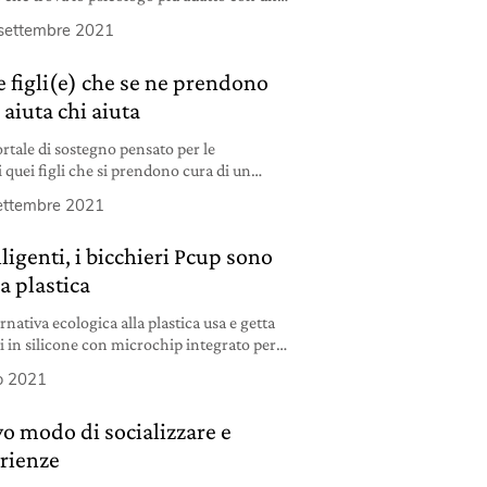
settembre 2021
e figli(e) che se ne prendono
 aiuta chi aiuta
ortale di sostegno pensato per le
i quei figli che si prendono cura di un
é lasciare il lavoro per farlo non diventi
ettembre 2021
lligenti, i bicchieri Pcup sono
a plastica
nativa ecologica alla plastica usa e getta
i in silicone con microchip integrato per
rtphone.
o 2021
o modo di socializzare e
rienze