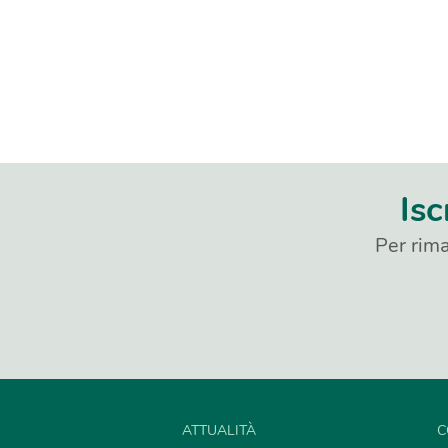
Isc
Per rima
ATTUALITÀ
C