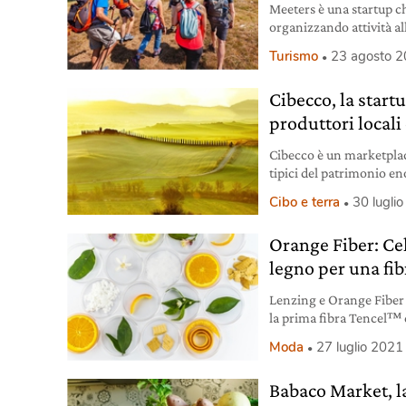
Meeters è una startup c
organizzando attività all
migliori guide locali.
Turismo
23 agosto 
Cibecco, la start
produttori locali 
Cibecco è un marketplac
tipici del patrimonio e
produttori locali.
Cibo e terra
30 lugli
Orange Fiber: Cel
legno per una fib
Lenzing e Orange Fiber 
la prima fibra Tencel™ 
da legno.
Moda
27 luglio 2021
Babaco Market, la