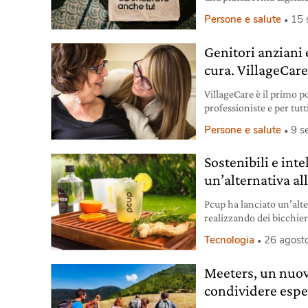
algoritmo di matching.
Persone e salute
15 
Genitori anziani 
cura. VillageCare
VillageCare è il primo p
professioniste e per tutt
genitore fragile. Affinch
Persone e salute
9 s
l’unica opzione.
Sostenibili e inte
un’alternativa all
Pcup ha lanciato un’alter
realizzando dei bicchier
comunicare con lo sma
Tecnologia
26 agost
Meeters, un nuov
condividere espe