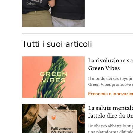
Tutti i suoi articoli
La rivoluzione so
Green Vibes
Il mondo dei sex toys pr
Green Vibes promuove un
primo e-commerce di pro
Economia e innovazio
La salute mentale
fattelo dire da 
Unobravo abbatte lo sti
una piattaforma digitale