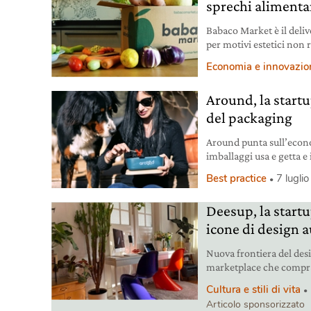
sprechi alimenta
Babaco Market è il deliv
per motivi estetici non r
distribuzione.
Economia e innovazio
Around, la start
del packaging
Around punta sull’econom
imballaggi usa e getta e 
Best practice
7 lugli
Deesup, la startu
icone di design 
Nuova frontiera del des
marketplace che compra 
nome dell’economia cir
Cultura e stili di vita
Articolo sponsorizzato