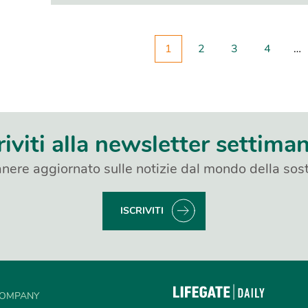
1
2
3
4
…
riviti alla newsletter settima
nere aggiornato sulle notizie dal mondo della sost
ISCRIVITI
OMPANY