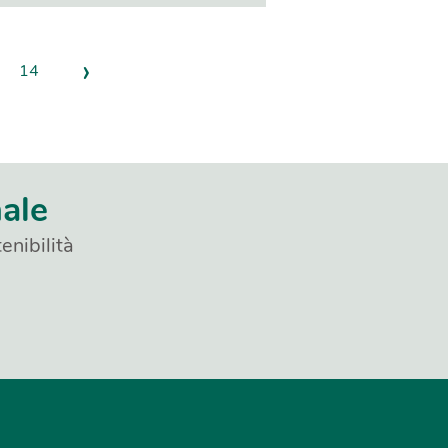
›
14
nale
enibilità