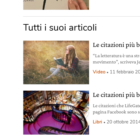
Tutti i suoi articoli
Le citazioni più 
“La letteratura è una st
movimento”, scriveva Jea
parole degli autori pren
Video
11 febbraio 2
moto, proprio come si f
trottola, che ferma non
divertimento, gioco,
Le citazioni più 
Le citazioni che LifeGa
pagina Facebook sono sce
romanzi e dialoghi di fi
Libri
20 ottobre 201