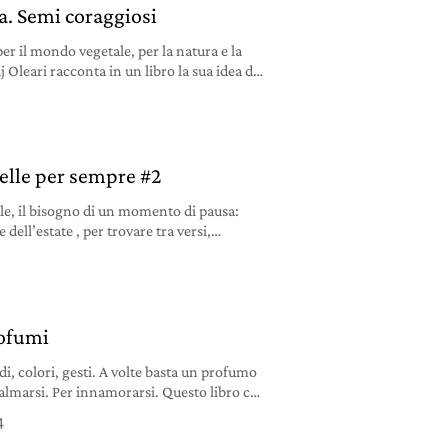
a. Semi coraggiosi
per il mondo vegetale, per la natura e la
 Oleari racconta in un libro la sua idea di
belle per sempre #2
ole, il bisogno di un momento di pausa:
e dell’estate , per trovare tra versi,
utta l’ispirazione per vivere al meglio i
.
rofumi
i, colori, gesti. A volte basta un profumo
 calmarsi. Per innamorarsi. Questo libro ce
4