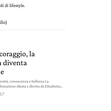
i di lifestyle.
llo)
coraggio, la
 diventa
ne
iosità, conoscenza e bellezza La
stazione ideata e diretta da Elisabetta
la casa editrice La Nave di Teseo e regista,
017
a edizione. La Milanesiana è simboleggiata
re un “laboratorio di eccellenza” dove si
i: una combinazione che