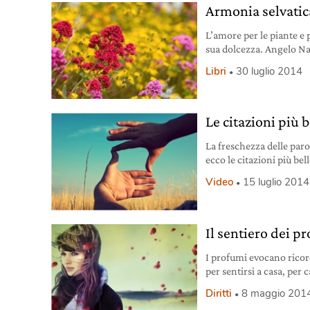
Armonia selvatic
L’amore per le piante e 
sua dolcezza. Angelo Naj
armonia selvatica.
Libri
30 luglio 2014
Le citazioni più 
La freschezza delle par
ecco le citazioni più bell
romanzi, canzoni e film t
Video
15 luglio 2014
mesi più caldi dell’anno
Il sentiero dei p
I profumi evocano ricord
per sentirsi a casa, per
lo racconta.
Diritti
8 maggio 201