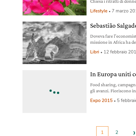
Chiesa i ritratti di donne
Lifestyle
7 marzo 20
Sebastião Salgado
Doveva fare l’economist
missione in Africa ha de
fotografo. E un fotografo
Libri
12 febbraio 20
luci giuste: Salgado fin
quelle della sua terra, il
In Europa uniti c
Food sharing, campagne 
gli avanzi. Fioriscono in
contro lo spreco aliment
Expo 2015
5 febbra
del cibo prodotto viene
troppo, si sbagliano le do
scadenza impresse
›
1
2