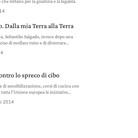
 che lottano per la giustizia e la legalità.
14
. Dalla mia Terra alla Terra
a, Sebastião Salgado, invece dopo una
ciso di mollare tutto e di diventare
, si sa, osserva con attenzione e sceglie le
14
 da piccolo ha imparato a vedere e amare
 Brasile, di quei cieli gonfi di nuvole
ontro lo spreco di cibo
di sensibilizzazione, corsi di cucina con
 tutta l’Unione europea le iniziative
are, visto che ogni anno il 50 per cento
io 2014
 gettato in spazzatura. Se ne compra
si, si rispettano alla lettera le date di