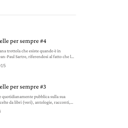
belle per sempre #4
rana trottola che esiste quando è in
n-Paul Sartre, riferendosi al fatto che le
dono vita solo se qualcuno le mette in
015
a con quell’oggettino simpatico che è la
 serve a nulla, ma quando gira genera
belle per sempre #3
te quotidianamente pubblica sulla sua
lte da libri (veri), antologie, racconti,
lm.
4