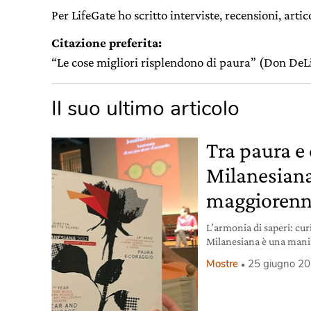
Per LifeGate ho scritto interviste, recensioni, articol
Citazione preferita:
“Le cose migliori risplendono di paura” (Don DeLi
Il suo ultimo articolo
Tra paura e 
Milanesiana
maggioren
L’armonia di saperi: cur
Milanesiana è una manife
Sgarbi, co-fondatrice del
Mostre
25 giugno 2
giunge alla diciottesim
da una rosa e vuole esse
mescolano arti e saper