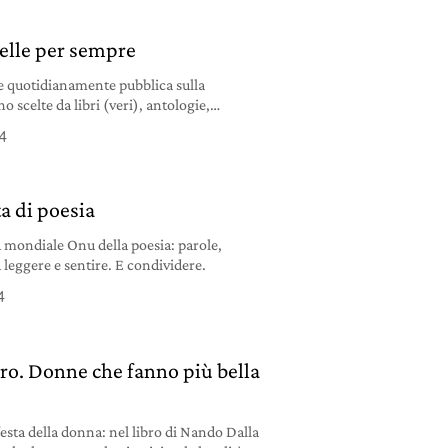
belle per sempre
te quotidianamente pubblica sulla
 scelte da libri (veri), antologie,
oghi di film, non dai database online.
4
 spesso, inedite sul web. Un piccolo
er arricchire, incuriosire, dare spunti di
ndimento. Per dare piacere, per suggerire
ia, felicità,
a di poesia
a mondiale Onu della poesia: parole,
 leggere e sentire. E condividere.
4
ndro. Donne che fanno più bella
festa della donna: nel libro di Nando Dalla