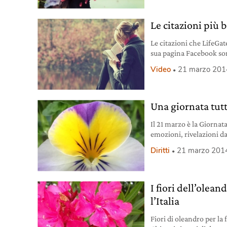
Le citazioni più 
Le citazioni che LifeGa
sua pagina Facebook sono
racconti, romanzi e dial
Video
21 marzo 201
Quindi sono originali e,
contributo giornaliero p
riflessione e d’approfo
momenti d’amore, amiciz
Una giornata tutt
Il 21 marzo è la Giornat
emozioni, rivelazioni da
Diritti
21 marzo 201
I fiori dell’olea
l’Italia
Fiori di oleandro per la 