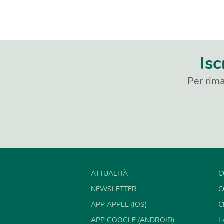
Isc
Per rima
ATTUALITÀ
C
NEWSLETTER
C
APP APPLE (IOS)
C
APP GOOGLE (ANDROID)
L