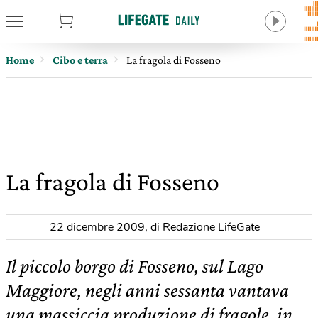
tore
Home
Cibo e terra
La fragola di Fosseno
La fragola di Fosseno
22 dicembre 2009
,
di Redazione LifeGate
Il piccolo borgo di Fosseno, sul Lago
Maggiore, negli anni sessanta vantava
una massiccia produzione di fragole, in