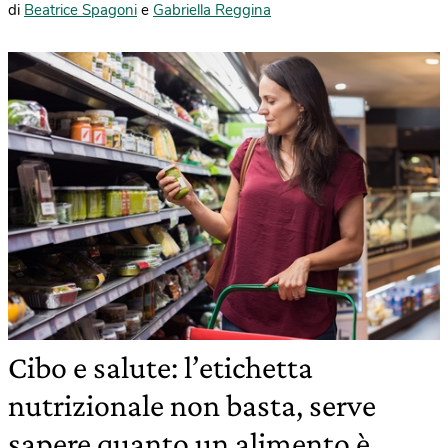
di
Beatrice Spagoni
e
Gabriella Reggina
Cibo e salute: l’etichetta
nutrizionale non basta, serve
sapere quanto un alimento è