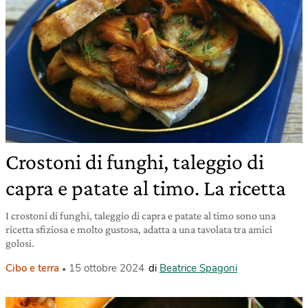
Crostoni di funghi, taleggio di
capra e patate al timo. La ricetta
I crostoni di funghi, taleggio di capra e patate al timo sono una
ricetta sfiziosa e molto gustosa, adatta a una tavolata tra amici
golosi.
Cibo e terra
15 ottobre 2024
di
Beatrice Spagoni