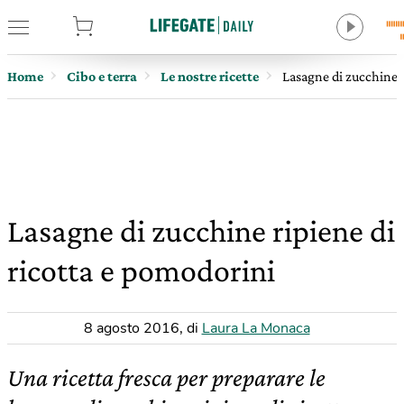
tore
Home
Cibo e terra
Le nostre ricette
Lasagne di zucchine r
Lasagne di zucchine ripiene di
ricotta e pomodorini
8 agosto 2016
,
di
Laura La Monaca
Una ricetta fresca per preparare le