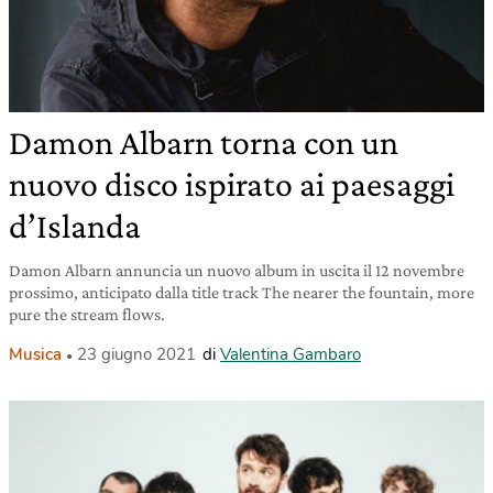
Damon Albarn torna con un
nuovo disco ispirato ai paesaggi
d’Islanda
Damon Albarn annuncia un nuovo album in uscita il 12 novembre
prossimo, anticipato dalla title track The nearer the fountain, more
pure the stream flows.
Musica
23 giugno 2021
di
Valentina Gambaro