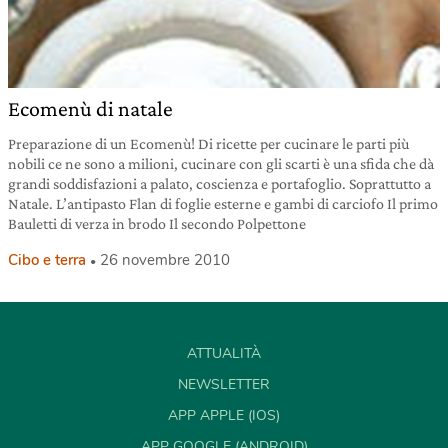
Ecomenù di natale
Preparazione di un Ecomenù! Di ricette per cucinare le parti più
nobili ce ne sono a milioni, cucinare con gli scarti è una sfida che dà
grandi soddisfazioni a palato, coscienza e portafoglio. Soprattutto a
Natale. L’antipasto Flan di foglie esterne e gambi di carciofo Il primo
Bauletti di verza in brodo Il secondo Polpettone
Cibo e terra
26 novembre 2010
ATTUALITÀ
NEWSLETTER
APP APPLE (IOS)
APP GOOGLE (ANDROID)