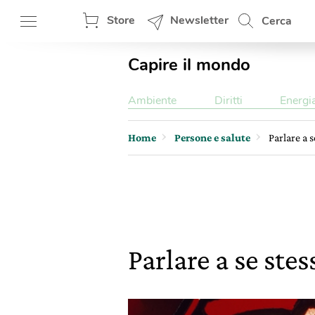
Store
Newsletter
Cerca
Capire il mondo
Ambiente
Diritti
Energi
Home
Persone e salute
Parlare a s
Parlare a se stes