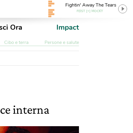
Fightin' Away The Tears
FEIST [+] MOCKY
sci Ora
Impact
Cibo e terra
Persone e salute
oce interna