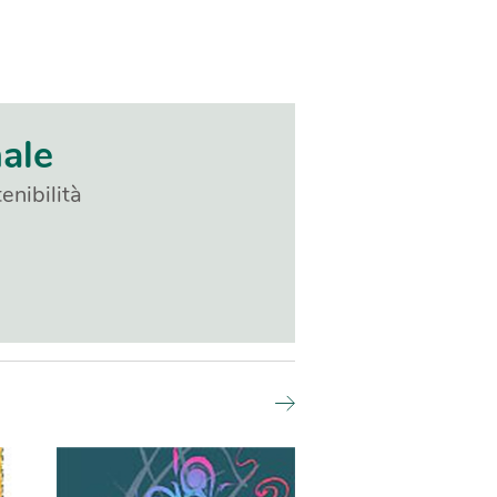
nale
enibilità