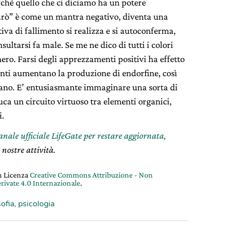
rché quello che ci diciamo ha un potere
farò” è come un mantra negativo, diventa una
iva di fallimento si realizza e si autoconferma,
sultarsi fa male. Se me ne dico di tutti i colori
nero. Farsi degli apprezzamenti positivi ha effetto
enti aumentano la produzione di endorfine, così
ccano. E’ entusiasmante immaginare una sorta di
a un circuito virtuoso tra elementi organici,
i.
canale ufficiale LifeGate per restare aggiornata,
 nostre attività.
on Licenza
Creative Commons Attribuzione - Non
rivate 4.0 Internazionale
.
sofia
,
psicologia