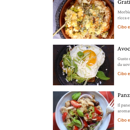
Grat
Morbid
ricca 
formag
Cibo e
3-4 po
raffer
di bro
Avoc
Gusto 
da uova
accomp
Cibo e
Panz
Il pane
aromat
lemong
Cibo e
Ingred
integr