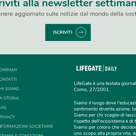
riviti alla newsletter settima
nere aggiornato sulle notizie dal mondo della sost
ISCRIVITI
OMPANY
ONTATTI
LifeGate è una testata giornal
HI SIAMO
Como, 27/2001
A STORIA
Siamo il luogo dove l'educazi
AIL
sentimento diventa azione, lo
Siamo per chi sceglie di lascia
RIVACY
rispetto dell'ecosistema e di 
NFORMAZIONI SOCIETARIE
Siamo per coloro che decidon
uno scopo alla propria vita,
ERMINI E CONDIZIONI