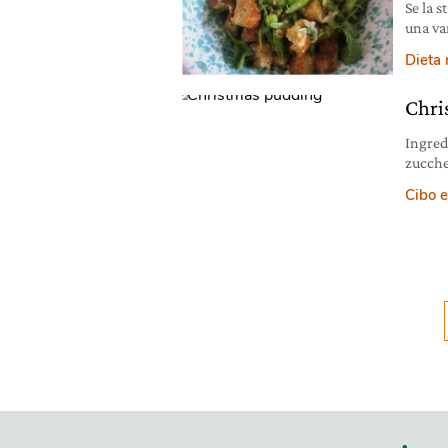
Se la 
una va
piselli
Dieta
toscan
“tiepi
Chri
Ingred
zucche
uvetta 
Cibo e
sbuccia
mandor