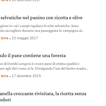
 terra
18 dicembre 2017
ette 4 fette di pane integrale o semintegrale (possibilmente
olive) 1 mazzo di cavolo nero 250 g circa di fagioli
selvatiche nel panino con ricotta e olive
agione in cui i campi regalano le erbe selvatiche. Sono
 da raccogliere durante una passeggiata in campagna al
o (se si conoscono bene). Per una merenda ricca di
 terra
23 maggio 2017
rsità e di gusto.
do il pane contiene una foresta
ino di Davide Longoni è creare pane di ottima qualità e
altri come si fa. Divulgando l’uso del lievito madre,
 in grado di garantire gusto, profumo e digeribilità.
 terra
17 dicembre 2015
nella croccante rivisitata, la ricetta senza
odori