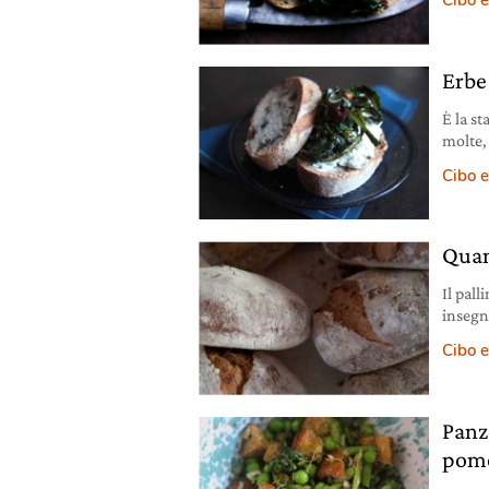
Cibo e
brusch
con le 
Erbe 
È la st
molte,
mattin
Cibo e
biodive
Quan
Il pall
insegnare agli 
l’unico
Cibo e
Panza
pom