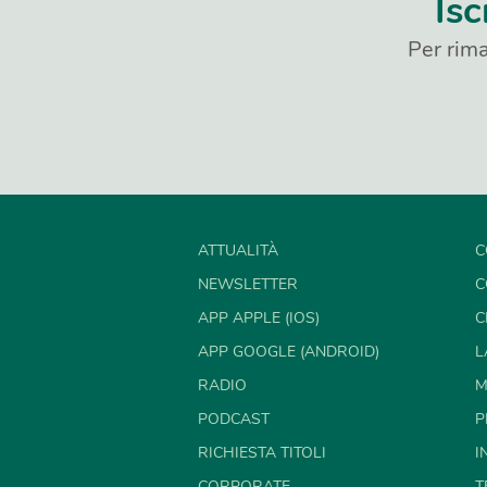
Isc
Per rima
ATTUALITÀ
C
NEWSLETTER
C
APP APPLE (IOS)
C
APP GOOGLE (ANDROID)
L
RADIO
M
PODCAST
P
RICHIESTA TITOLI
I
CORPORATE
T