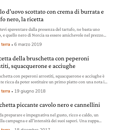
di Tropea 4
lo d’uovo scottato con crema di burrata e
fo nero, la ricetta
tevi spaventare dalla presenza del tartufo, ne basta uno
o, e quello nero di Norcia sa essere amichevole nel prezzo
chissimo di sapore. Affidatevi a uova freschissime e
 terra
6 marzo 2019
iche, perché i tuorli saranno quasi crudi. Ingredienti tuorlo
 scottato per 2 persone 2 tuorli d’uovo freschissimi
icetta della bruschetta con peperoni
ilmente bio) 100 g circa di stracciatella
stiti, squacquerone e acciughe
schetta con peperoni arrostiti, squacquerone e acciughe è
te ricca da poter sostituire un primo piatto con una nota in
fascino e golosità.
 terra
19 giugno 2018
chetta piccante cavolo nero e cannellini
 da preparare e impegnativa nel gusto, ricco e caldo, un
alla campagna e all’intensità dei suoi sapori. Una zuppa
ta in un sol boccone, anzi due o tre… Ingredienti per 4