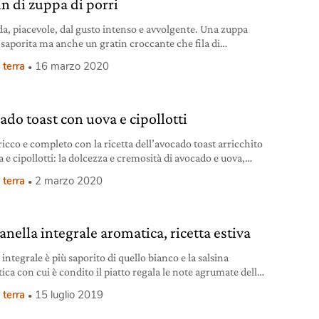
in di zuppa di porri
a, piacevole, dal gusto intenso e avvolgente. Una zuppa
e saporita ma anche un gratin croccante che fila di
gio. Provare per credere. Ingredienti gratin per 2 persone
 terra
16 marzo 2020
rri 1 pagnotta di pane di grano duro o integrale fresco o
mo 150 g di formaggio di capra semistagionato morbido 1,5 l
do
ado toast con uova e cipollotti
ricco e completo con la ricetta dell’avocado toast arricchito
 e cipollotti: la dolcezza e cremosità di avocado e uova,
agnata dalla croccantezza del pane tostato.
 terra
2 marzo 2020
anella integrale aromatica, ricetta estiva
 integrale è più saporito di quello bianco e la salsina
ica con cui è condito il piatto regala le note agrumate della
rass (citronella), dello zenzero e del peperoncino.
 terra
15 luglio 2019
ienti panzanella integrale per 4 persone 6-8 fette di pane
ale raffermo 200 g circa di pomodorini datteri 1 cipolla