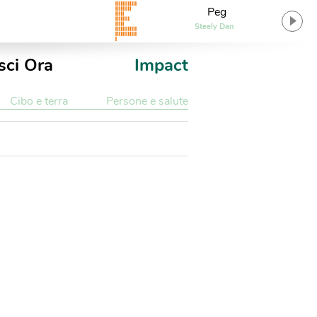
Peg
Steely Dan
sci Ora
Impact
Cibo e terra
Persone e salute