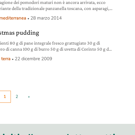
stagione dei pomodori maturi non è ancora arrivata, ecco
riante della tradizionale panzanella toscana, con asparagi,
, spinaci e cipollotto. Una versione in verde della panzanella
 mediterranea
28 marzo 2014
a: saporita, croccante e velocissima da preparare. Un piatto
do” da gustare aspettando l'estate.
stmas pudding
ienti 80 g di pane integrale fresco grattugiato 30 g di
ro di canna 100 g di burro 50 g di uvetta di Corinto 50 g di
di Malaga o cilena 30 g di uvetta sultanina 60 g di mele
 terra
22 dicembre 2009
te e tritate 50 g di marmellata di albicocche 20 g di
le tritate
1
2
»