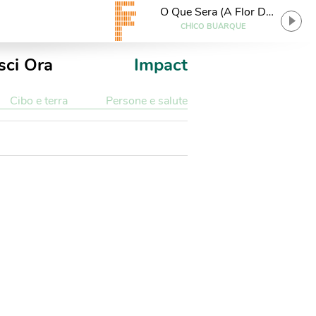
O Que Sera (A Flor Da
Terra)
CHICO BUARQUE
sci Ora
Impact
Cibo e terra
Persone e salute