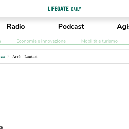
Radio
Podcast
Agi
a
Economia e innovazione
Mobilità e turismo
ica
Arrè – Lautari
te