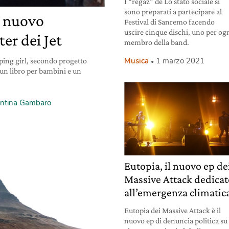
I “regaz” de Lo stato sociale si
sono preparati a partecipare al
il nuovo
Festival di Sanremo facendo
uscire cinque dischi, uno per og
er dei Jet
membro della band.
Musica
1 marzo 2021
ping girl, secondo progetto
: un libro per bambini e un
entina Gambaro
Eutopia, il nuovo ep de
Massive Attack dedica
all’emergenza climatic
Eutopia dei Massive Attack è il
nuovo ep di denuncia politica su