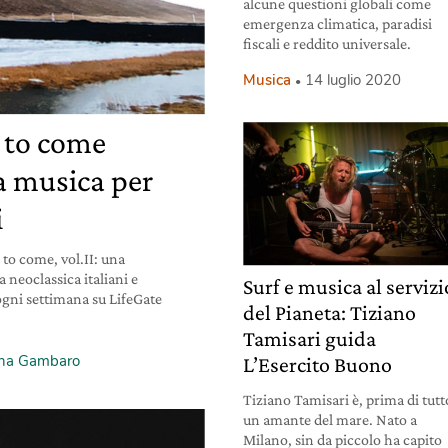
alcune questioni globali come
emergenza climatica, paradisi
fiscali e reddito universale.
Musica
14 luglio 2020
 to come
lla musica per
i
 to come, vol.II: una
a neoclassica italiani e
Surf e musica al servizi
 ogni settimana su LifeGate
del Pianeta: Tiziano
Tamisari guida
ina Gambaro
L’Esercito Buono
Tiziano Tamisari è, prima di tutt
un amante del mare. Nato a
Milano, sin da piccolo ha capito