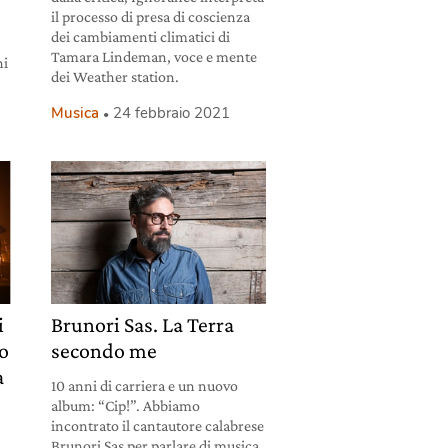
il processo di presa di coscienza
dei cambiamenti climatici di
Tamara Lindeman, voce e mente
ni
dei Weather station.
Musica
24 febbraio 2021
i
Brunori Sas. La Terra
to
secondo me
a
10 anni di carriera e un nuovo
album: “Cip!”. Abbiamo
incontrato il cantautore calabrese
Brunori Sas per parlare di musica,