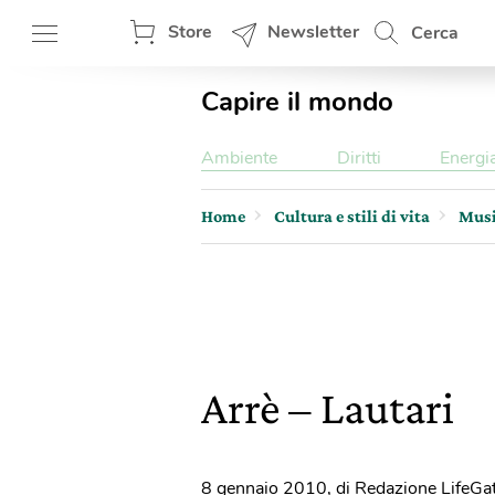
Store
Newsletter
Cerca
Capire il mondo
Ambiente
Diritti
Energi
Home
Cultura e stili di vita
Mus
Arrè – Lautari
8 gennaio 2010
,
di Redazione LifeGa