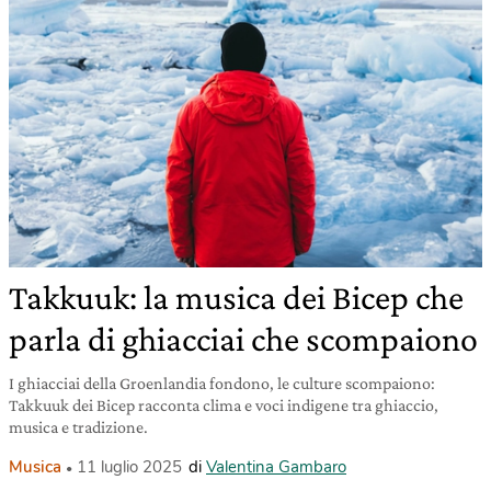
Takkuuk: la musica dei Bicep che
parla di ghiacciai che scompaiono
I ghiacciai della Groenlandia fondono, le culture scompaiono:
Takkuuk dei Bicep racconta clima e voci indigene tra ghiaccio,
musica e tradizione.
Musica
11 luglio 2025
di
Valentina Gambaro