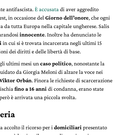
te antifascista.
È accusata
di aver aggredito
est, in occasione del
Giorno dell’onore
, che ogni
ra da tutta Europa nella capitale ungherese. Salis
iarandosi
innocente
. Inoltre ha denunciato le
i
in cui si è trovata incarcerata negli ultimi 15
oni dei diritti e delle libertà di base.
egli ultimi mesi un
caso politico
, nonostante la
guidato da Giorgia Meloni di alzare la voce nei
Viktor Orbán
. Finora le richieste di scarcerazione
rischia
fino a 16 anni
di condanna, erano state
però è arrivata una piccola svolta.
eria
 accolto il ricorso per i
domiciliari
presentato