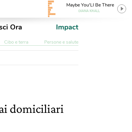
Maybe You'Ll Be There
DIANA KRALL
sci Ora
Impact
Cibo e terra
Persone e salute
 ai domiciliari