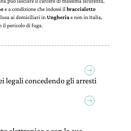
onna può lasciare il carcere di massima sicurezza,
ne
e a condizione che indossi il
braccialetto
lusa ai domiciliari in
Ungheria
e non in Italia,
 il pericolo di fuga.
ei legali concedendo gli arresti
etto elettronico e con la sua