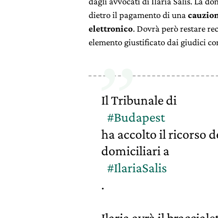
dagli avvocati di Ilaria Salis. La d
dietro il pagamento di una
cauzio
elettronico
. Dovrà però restare rec
elemento giustificato dai giudici con
Il Tribunale di
#Budapest
ha accolto il ricorso d
domiciliari a
#IlariaSalis
.
Ilaria avrà il braccial