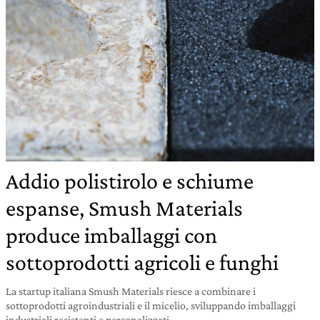
Addio polistirolo e schiume
espanse, Smush Materials
produce imballaggi con
sottoprodotti agricoli e funghi
La startup italiana Smush Materials riesce a combinare i
sottoprodotti agroindustriali e il micelio, sviluppando imballaggi
industriali resistenti e personalizzati.