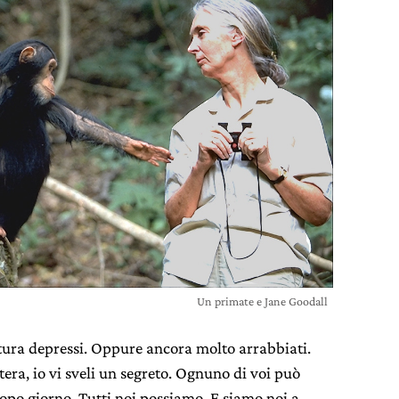
Un primate e Jane Goodall
ittura depressi. Oppure ancora molto arrabbiati.
era, io vi sveli un segreto. Ognuno di voi può
dopo giorno. Tutti noi possiamo. E siamo noi a