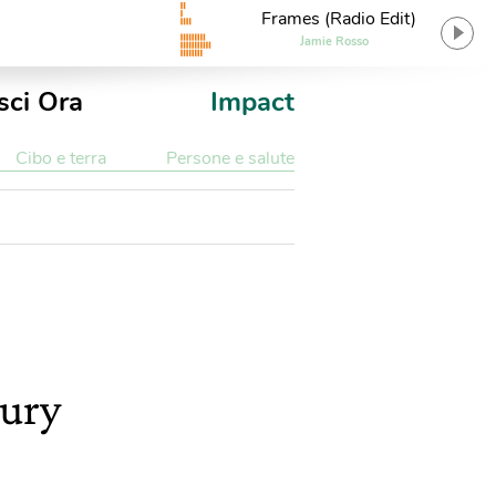
Frames (Radio Edit)
Jamie Rosso
sci Ora
Impact
Cibo e terra
Persone e salute
cury