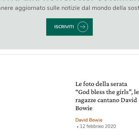
nere aggiornato sulle notizie dal mondo della sost
ISCRIVITI
Le foto della serata
“God bless the girls”, l
ragazze cantano David
Bowie
David Bowie
12 febbraio 2020