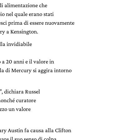
di alimentazione che
io nel quale erano stati
sci prima di essere nuovamente
ury a Kensington.
lla invidiabile
a 20 anni e il valore in
la di Mercury si aggira intorno
, dichiara Russel
nonché curatore
ezzo un valore
y Austin fa causa alla Clifton
re il suo senso di colpa