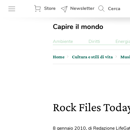
Store
Newsletter
Cerca
Capire il mondo
Ambiente
Diritti
Energi
Home
Cultura e stili di vita
Mus
Rock Files Toda
8 gennaio 2010
,
di Redazione LifeGa