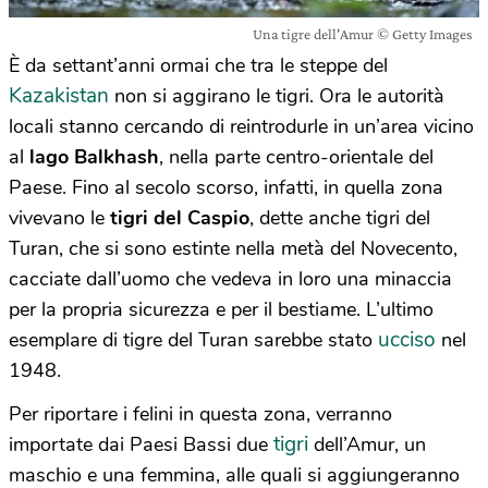
Una tigre dell'Amur © Getty Images
È da settant’anni ormai che tra le steppe del
Kazakistan
non si aggirano le tigri. Ora le autorità
locali stanno cercando di reintrodurle in un’area vicino
al
lago Balkhash
, nella parte
centro-orientale del
Paese. Fino al secolo scorso, infatti, in quella zona
vivevano le
tigri del Caspio
, dette anche tigri del
Turan, che si sono estinte nella metà del Novecento,
cacciate dall’uomo che vedeva in loro una minaccia
per la propria sicurezza e per il bestiame. L’ultimo
ucciso
esemplare di tigre del Turan sarebbe stato
nel
1948.
Per riportare i felini in questa zona, verranno
tigri
importate dai Paesi Bassi due
dell’Amur, un
maschio e una femmina, alle quali si aggiungeranno