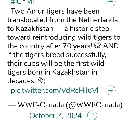
#ICYMI
: Two Amur tigers have been
translocated from the Netherlands
to Kazakhstan — a historic step
toward reintroducing wild tigers to
the country after 70 years! 🐯 AND
if the tigers breed successfully,
their cubs will be the first wild
tigers born in Kazakhstan in
decades! 🐅
pic.twitter.com/VdRcHiI6Vl
— WWF-Canada (@WWFCanada)
October 2, 2024