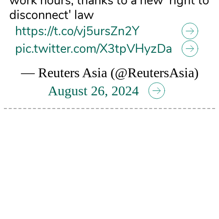
work hours, thanks to a new 'right to
disconnect' law
https://t.co/vj5ursZn2Y
pic.twitter.com/X3tpVHyzDa
— Reuters Asia (@ReutersAsia)
August 26, 2024