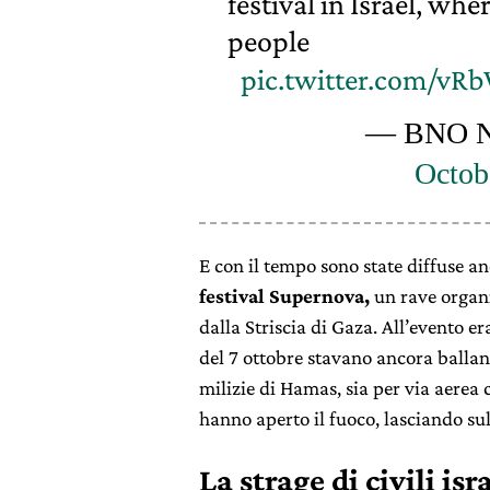
festival in Israel, w
people
pic.twitter.com/v
— BNO N
Octob
E con il tempo sono state diffuse a
festival Supernova,
un rave organi
dalla Striscia di Gaza. All’evento er
del 7 ottobre stavano ancora ballan
milizie di Hamas, sia per via aerea c
hanno aperto il fuoco, lasciando su
La strage di civili isr