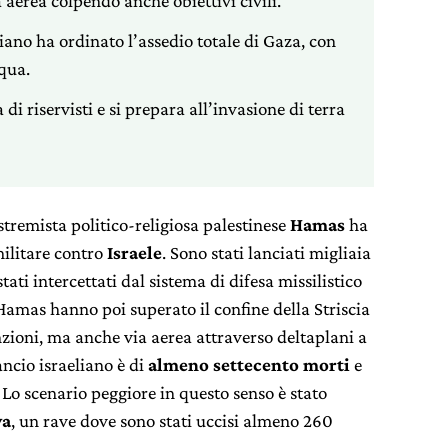
a aerea colpendo anche obiettivi civili.
liano ha ordinato l’assedio totale di Gaza, con
cqua.
 di riservisti e si prepara all’invasione di terra
stremista politico-religiosa palestinese
Hamas
ha
ilitare contro
Israele
. Sono stati lanciati migliaia
tati intercettati dal sistema di difesa missilistico
 Hamas hanno poi superato il confine della Striscia
nzioni, ma anche via aerea attraverso deltaplani a
ancio israeliano è di
almeno settecento morti
e
 Lo scenario peggiore in questo senso è stato
va
, un rave dove sono stati uccisi almeno 260