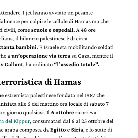
 attendere. I jet hanno avviato un pesante
lmente per colpire le cellule di Hamas ma che
ci civili, come
scuole e ospedali
. A 48 ore
liana, il bilancio palestinese è di circa
ttanta bambini
. E Israele sta mobilitando soldati
nche a
un’operazione via terra
su Gaza, mentre il
v Gallant
, ha ordinato
“l’assedio totale”.
terroristica di Hamas
e estremista palestinese fondata nel 1987 che
 iniziata alle 6 del mattino ora locale di sabato 7
 un giorno qualsiasi.
Il 6 ottobre
ricorreva
ra del Kippur
, consumatasi dal 6 al 25 ottobre del
one araba composta da
Egitto e Siria
, e lo stato di