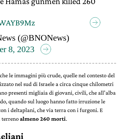
here Hamas gunmen killed 260
RbWAYB9Mz
ews (@BNONews)
er 8, 2023
nche le immagini più crude, quelle nel contesto del
zzato nel sud di Israele a circa cinque chilometri
ano presenti migliaia di giovani, civili, che all’alba
do, quando sul luogo hanno fatto irruzione le
on i deltaplani, che via terra con i furgoni. E
l terreno
almeno 260 morti
.
aeliani