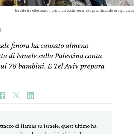
Israele ha effettuato i primi attacchi aerei, sta pianificando ora gli at
o
aele finora ha causato almeno
ta di Israele sulla Palestina conta
cui 78 bambini. E Tel Aviv prepara
ttacco di Hamas su Israele, quest’ultimo ha