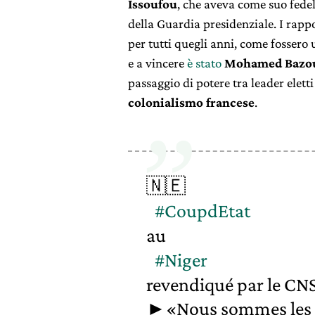
Issoufou
, che aveva come suo fede
della Guardia presidenziale. I rappor
per tutti quegli anni, come fossero 
e a vincere
è stato
Mohamed Baz
passaggio di potere tra leader eletti
colonialismo francese
.
🇳🇪
#CoupdEtat
au
#Niger
revendiqué par le CN
►«Nous sommes les au