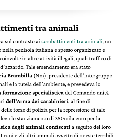
attimenti tra animali
a sul contrasto ai
combattimenti tra animali
, un
nella penisola italiana e spesso organizzato e
involte in altre attività illegali, quali traffico di
o d’azzardo. Tale emendamento era stato
ria Brambilla
(Nm), presidente dell’Intergruppo
mali e la tutela dell’ambiente, e prevedeva lo
a
formazione specialistica
del Comando unità
ari
dell’Arma dei carabinieri
, al fine di
delle forze di polizia per la repressione di tale
deva lo stanziamento di 350mila euro per la
isica degli animali confiscati
a seguito del loro
cani e gli altri animali oggetto di queste terribili