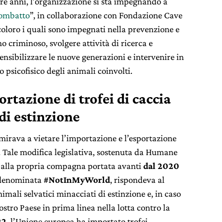
e tre anni, l’organizzazione si sta impegnando a
combatto
”, in collaborazione con Fondazione Cave
oloro i quali sono impegnati nella prevenzione e
 criminoso, svolgere attività di ricerca e
ensibilizzare le nuove generazioni e intervenire in
o psicofisico degli animali coinvolti.
ortazione di trofei di caccia
di estinzione
rava a vietare l’importazione e l’esportazione
te. Tale modifica legislativa, sostenuta da Humane
 alla propria compagna portata avanti
dal 2020
 denominata
#NotInMyWorld
, rispondeva al
imali selvatici minacciati di estinzione e, in caso
stro Paese in prima linea nella lotta contro la
22
, l’Unione europea ha importato trofei