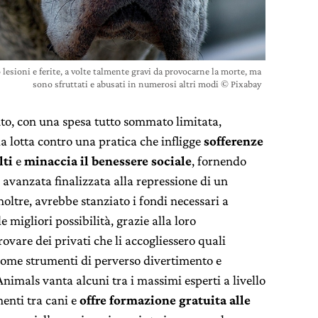
esioni e ferite, a volte talmente gravi da provocarne la morte, ma
sono sfruttati e abusati in numerosi altri modi © Pixabay
o, con una spesa tutto sommato limitata,
a lotta contro una pratica che infligge
sofferenze
lti
e
minaccia il benessere sociale
, fornendo
 avanzata finalizzata alla repressione di un
oltre, avrebbe stanziato i fondi necessari a
le migliori possibilità, grazie alla loro
rovare dei privati che li accogliessero quali
come strumenti di perverso divertimento e
imals vanta alcuni tra i massimi esperti a livello
enti tra cani e
offre formazione gratuita alle