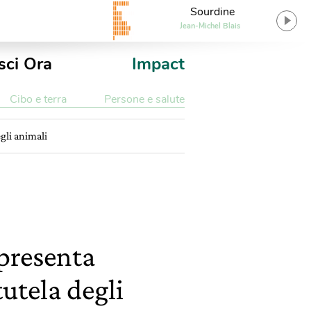
Sourdine
Jean-Michel Blais
sci Ora
Impact
Cibo e terra
Persone e salute
egli animali
ppresenta
tutela degli