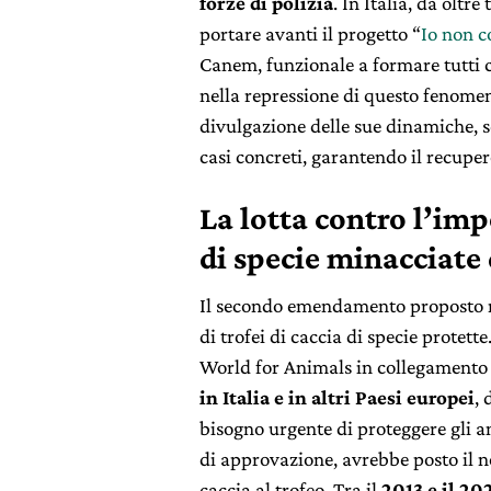
forze di polizia
. In Italia, da oltr
portare avanti il progetto “
Io non 
Canem, funzionale a formare tutti c
nella repressione di questo fenomeno
divulgazione delle sue dinamiche, s
casi concreti, garantendo il recuper
La lotta contro l’imp
di specie minacciate 
Il secondo emendamento proposto mi
di trofei di caccia di specie protet
World for Animals in collegamento
in Italia e in altri Paesi europei
,
bisogno urgente di proteggere gli an
di approvazione, avrebbe posto il no
caccia al trofeo. Tra il
2013 e il 20