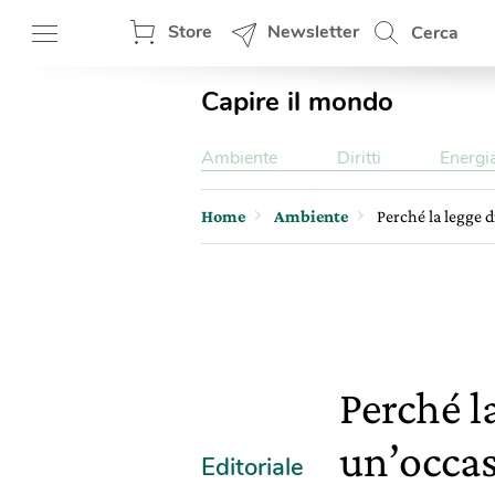
Store
Newsletter
Cerca
Capire il mondo
Ambiente
Diritti
Energi
Home
Ambiente
Perché la legge d
Perché l
un’occas
Editoriale