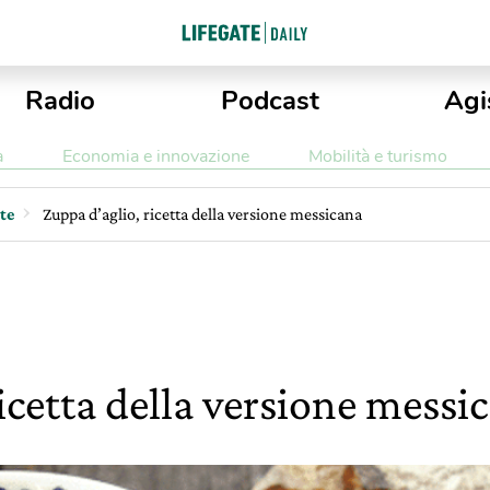
Radio
Podcast
Agi
a
Economia e innovazione
Mobilità e turismo
tte
Zuppa d’aglio, ricetta della versione messicana
icetta della versione messi