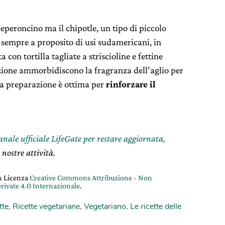
peperoncino ma il chipotle, un tipo di piccolo
 sempre a proposito di usi sudamericani, in
con tortilla tagliate a striscioline e fettine
lizione ammorbidiscono la fragranza dell’aglio per
ta preparazione è ottima per
rinforzare il
canale ufficiale LifeGate per restare aggiornata,
 nostre attività.
on Licenza
Creative Commons Attribuzione - Non
rivate 4.0 Internazionale
.
tte
,
Ricette vegetariane
,
Vegetariano
,
Le ricette delle