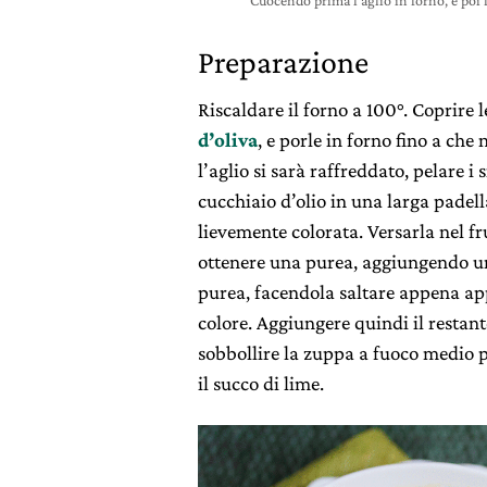
Cuocendo prima l’aglio in forno, e poi 
Preparazione
Riscaldare il forno a 100°. Coprire le
d’oliva
, e porle in forno fino a c
l’aglio si sarà raffreddato, pelare i 
cucchiaio d’olio in una larga padell
lievemente colorata. Versarla nel fru
ottenere una purea, aggiungendo un 
purea, facendola saltare appena ap
colore. Aggiungere quindi il restant
sobbollire la zuppa a fuoco medio p
il succo di lime.