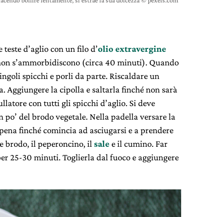
facendo bollire lentamente, si estrae la sua dolcezza © pexels.com
 teste d’aglio con un filo d’
olio extravergine
he non s’ammorbidiscono (circa 40 minuti). Quando
singoli spicchi e porli da parte. Riscaldare un
a. Aggiungere la cipolla e saltarla finché non sarà
llatore con tutti gli spicchi d’aglio. Si deve
po’ del brodo vegetale. Nella padella versare la
pena finché comincia ad asciugarsi e a prendere
e brodo, il peperoncino, il
sale
e il cumino. Far
er 25-30 minuti. Toglierla dal fuoco e aggiungere