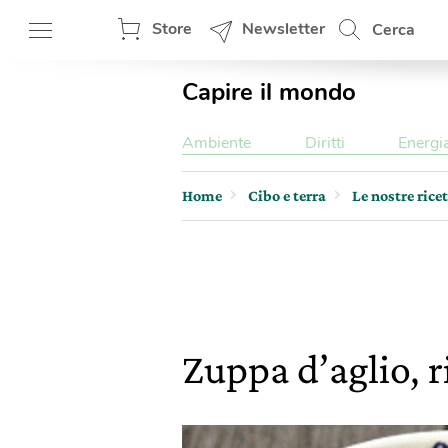
Store
Newsletter
Cerca
Capire il mondo
Ambiente
Diritti
Energi
Home
Cibo e terra
Le nostre rice
Zuppa d’aglio, r