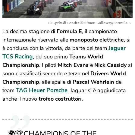
L'E-prix di Londra © Simon Galloway/Formula E
La decima stagione di
Formula E
, il campionato
internazionale riservato alle
monoposto
elettriche
, si
Jaguar
è conclusa con la vittoria, da parte del team
TCS Racing
, del suo primo
Teams World
Championship
. I piloti
Mitch
Evans
e
Nick
Cassidy
si
sono classificati secondo e terzo nel
Drivers
World
Championship
, alle spalle di
Pascal
Wehrlein
del
TAG Heuer Porsche
team
. Jaguar si è aggiudicata
anche il nuovo
trofeo
costruttori
.
🌍🏆CHAMPIONS OF THE