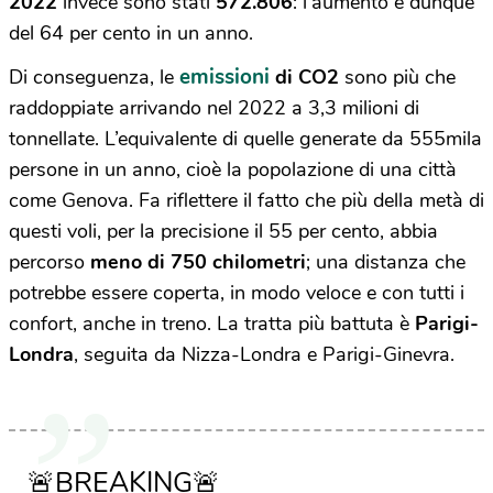
2022
invece sono stati
572.806
: l’aumento è dunque
del 64 per cento in un anno.
emissioni
Di conseguenza, le
di CO2
sono più che
raddoppiate arrivando nel 2022 a 3,3 milioni di
tonnellate. L’equivalente di quelle generate da 555mila
persone in un anno, cioè la popolazione di una città
come Genova. Fa riflettere il fatto che più della metà di
questi voli, per la precisione il 55 per cento, abbia
percorso
meno di 750 chilometri
; una distanza che
potrebbe essere coperta, in modo veloce e con tutti i
confort, anche in treno. La tratta più battuta è
Parigi-
Londra
, seguita da Nizza-Londra e Parigi-Ginevra.
🚨BREAKING🚨