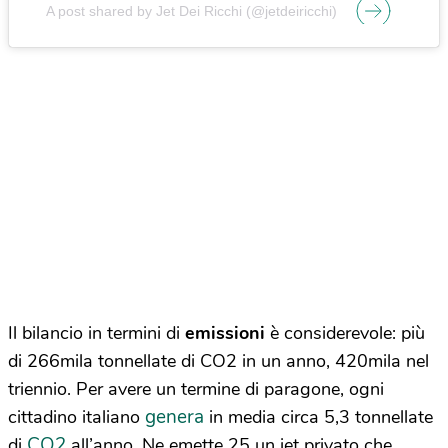
A post shared by Jet Dei Ricchi (@jetdeiricchi)
Il bilancio in termini di
emissioni
è considerevole: più
di 266mila tonnellate di CO2 in un anno, 420mila nel
triennio. Per avere un termine di paragone, ogni
genera
cittadino italiano
in media circa 5,3 tonnellate
CO2
di
all’anno. Ne emette 25 un jet privato che