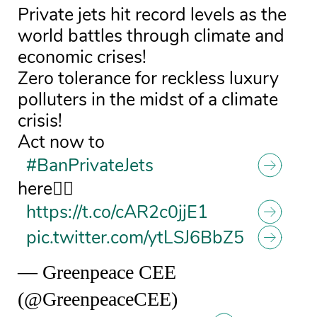
Private jets hit record levels as the
world battles through climate and
economic crises!
Zero tolerance for reckless luxury
polluters in the midst of a climate
crisis!
Act now to
#BanPrivateJets
here👉🏼
https://t.co/cAR2c0jjE1
pic.twitter.com/ytLSJ6BbZ5
— Greenpeace CEE
(@GreenpeaceCEE)