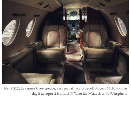
Nel 2022, fa sapere Greenpeace, i jet privati sono decollati ben 55.624 volte
dagli aeroporti italiani © Yaroslav Muzychenko/Unsplash