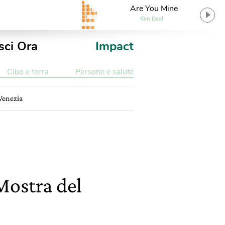
Are You Mine
Kim Deal
sci Ora
Impact
Cibo e terra
Persone e salute
 Venezia
Mostra del