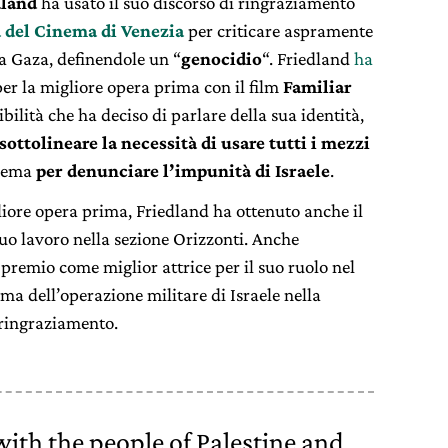
dland
ha usato il suo discorso di ringraziamento
 del Cinema di Venezia
per criticare aspramente
o a Gaza, definendole un “
genocidio
“. Friedland
ha
per la migliore opera prima con il film
Familiar
ibilità che ha deciso di parlare della sua identità,
sottolineare la necessità di usare tutti i mezzi
inema
per denunciare l’impunità di Israele
.
gliore opera prima, Friedland ha ottenuto anche il
suo lavoro nella sezione Orizzonti. Anche
l premio come miglior attrice per il suo ruolo nel
ema dell’operazione militare di Israele nella
 ringraziamento.
 with the people of Palestine and