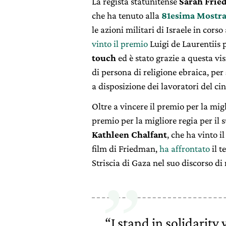
La regista statunitense
Sarah Frie
che ha tenuto alla
81esima Mostra
le azioni militari di Israele in cors
vinto il premio
Luigi de Laurentiis 
touch
ed è stato grazie a questa vis
di persona di religione ebraica, per
a disposizione dei lavoratori del c
Oltre a vincere il premio per la mi
premio per la migliore regia per il 
Kathleen Chalfant
, che ha vinto i
film di Friedman,
ha affrontato
il t
Striscia di Gaza nel suo discorso di
“I stand in solidarity