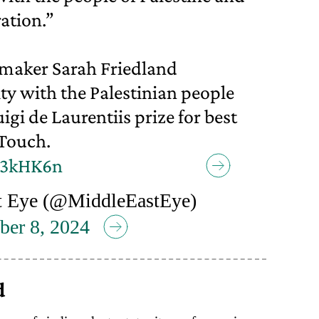
ration.”
maker Sarah Friedland
ity with the Palestinian people
igi de Laurentiis prize for best
 Touch.
oi3kHK6n
t Eye (@MiddleEastEye)
ber 8, 2024
d