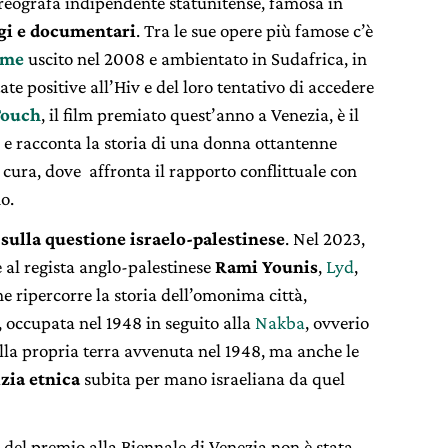
oreografa indipendente statunitense, famosa in
gi e documentari
. Tra le sue opere più famose c’è
ame
uscito nel 2008 e ambientato in Sudafrica, in
ate positive all’Hiv e del loro tentativo di accedere
Touch
, il film premiato quest’anno a Venezia, è il
 e racconta la storia di una donna ottantenne
i cura, dove affronta il rapporto conflittuale con
o.
ulla questione israelo-palestinese
. Nel 2023,
 al regista anglo-palestinese
Rami Younis
,
Lyd
,
 ripercorre la storia dell’omonima città,
 occupata nel 1948 in seguito alla
Nakba
, ovverio
lla propria terra avvenuta nel 1948, ma anche le
zia etnica
subita per mano israeliana da quel
e del premio alla Biennale di Venezia non è stata,