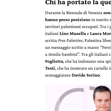
Chi ha portato la qu
Durante la Biennale di Venezia
sono
hanno preso posizione
in merito a
territori palestinesi occupati. Tra i 
italiani
Lino Musella
e
Laura Mor
scritta
Free Palestine
, Palestina lib
un messaggio scritto a mano: “Ferma
a 16mila bambini”. Tra gli italiani 
Foglietta
, che ha indossato una spi
Testi
, che ha mostrato un cartello i
sceneggiatore
Davide Serino
.