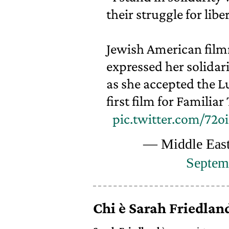
their struggle for libe
Jewish American film
expressed her solidar
as she accepted the Lu
first film for Familiar
pic.twitter.com/72
— Middle Eas
Septem
Chi è Sarah Friedlan