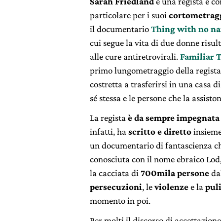
Sarah Friedland
è una regista e c
particolare per i suoi
cortometrag
il documentario
Thing with no n
cui segue la vita di due donne risult
alle cure antiretrovirali.
Familiar 
primo lungometraggio della regista
costretta a trasferirsi in una casa d
sé stessa e le persone che la assiston
La regista
è da sempre impegnata s
infatti, ha
scritto e diretto
insieme
un documentario di fantascienza che
conosciuta con il nome ebraico Lod,
la cacciata di
700mila persone
da
persecuzioni
, le
violenze
e la
puli
momento in poi.
Per molti il discorso di accettazion