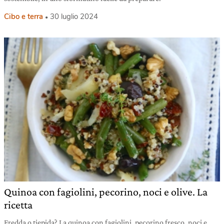
Cibo e terra
30 luglio 2024
Quinoa con fagiolini, pecorino, noci e olive. La
ricetta
Fredda o tiepida? La quinoa con fagiolini, pecorino fresco, noci e