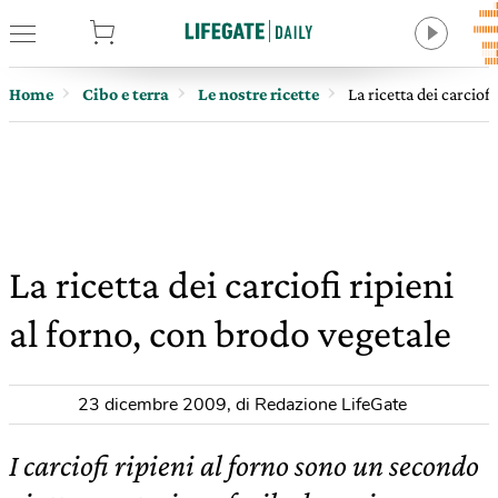
tore
Home
Cibo e terra
Le nostre ricette
La ricetta dei carciof
La ricetta dei carciofi ripieni
al forno, con brodo vegetale
23 dicembre 2009
,
di Redazione LifeGate
I carciofi ripieni al forno sono un secondo