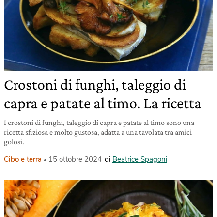
Crostoni di funghi, taleggio di
capra e patate al timo. La ricetta
I crostoni di funghi, taleggio di capra e patate al timo sono una
ricetta sfiziosa e molto gustosa, adatta a una tavolata tra amici
golosi.
Cibo e terra
15 ottobre 2024
di
Beatrice Spagoni