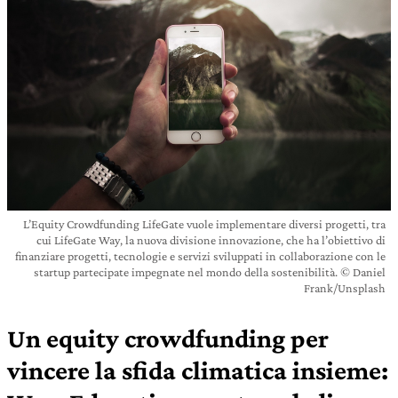
L’Equity Crowdfunding LifeGate vuole implementare diversi progetti, tra
cui LifeGate Way, la nuova divisione innovazione, che ha l’obiettivo di
finanziare progetti, tecnologie e servizi sviluppati in collaborazione con le
startup partecipate impegnate nel mondo della sostenibilità. © Daniel
Frank/Unsplash
Un equity crowdfunding per
vincere la sfida climatica insieme: