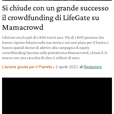
Si chiude con un grande successo
il crowdfunding di LifeGate su
Mamacrowd
LifeGate ora ha più di 1.800 nuovi soci. Più di 1.800 persone che
hanno riposto fiducia nella sua storia e nei suoi piani per il futuro e
hanno quindi deciso di aderire alla campagna di equity
crowdfunding lanciata sulla piattaforma Mamacrowd, chiusa il 31
marzo con una raccolta di oltre 2 milioni di euro.
L'azione giusta per il Pianeta
2 aprile 2021
di
Redazione