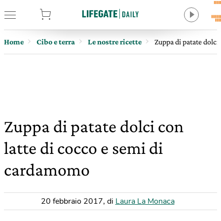
tore
Home
Cibo e terra
Le nostre ricette
Zuppa di patate dolci
Zuppa di patate dolci con
latte di cocco e semi di
cardamomo
20 febbraio 2017
,
di
Laura La Monaca