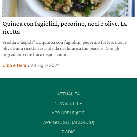
Quinoa con fagiolini, pecorino, noci e olive. La
ricetta
Fredda o tiepida? La quinoa con fagiolini, pecorino fresco, noci e
olive è una ricetta versatile da declinare a tuo piacere. Con gli
ingredienti che hai a disposizione.
Cibo e terra
23 luglio 2024
ATTUALITÀ
NEWSLETTER
APP APPLE (IOS)
APP GOOGLE (ANDROID)
RADIO