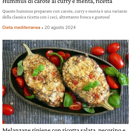
Hummus di carote al curry e menta, ricetta
Questo hummus preparato con carote, curry e menta è una variante
della classica ricetta con i ceci, altrettanto fresca e gustosa!
Dieta mediterranea
20 agosto 2024
Melanzane ripiene con ricotta salata, pecorino e