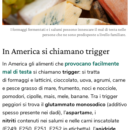
I formaggi fermentati e i salumi possono innescare il mal di testa nelle
persone che ne sono predisposte a livello familiare.
In America si chiamano trigger
provocano facilmente
In America gli alimenti che
mal di testa
si chiamano
trigger
: si tratta
di formaggi e latticini, cioccolato, uova, agrumi, carne
e pesce grasso di mare, frumento, noci e nocciole,
pomodori, cipolle, mais, mele, banane. Tra i trigger
peggiori si trova il
glutammato monosodico
(additivo
spesso presente nei dadi), l’
aspartam
e, i
nitriti
contenuti nei salumi e nelle carni inscatolate
(E249, E250, E251, E252 in etichetta), l’
anidride