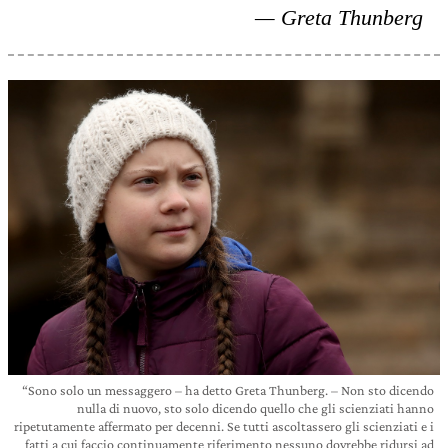
Greta Thunberg
“Sono solo un messaggero – ha detto Greta Thunberg. – Non sto dicendo
nulla di nuovo, sto solo dicendo quello che gli scienziati hanno
ripetutamente affermato per decenni. Se tutti ascoltassero gli scienziati e i
fatti a cui faccio continuamente riferimento nessuno dovrebbe ridursi ad