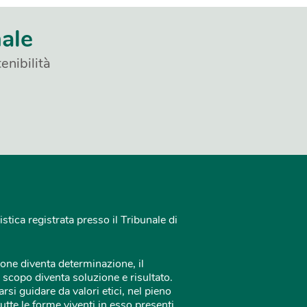
nale
enibilità
istica registrata presso il Tribunale di
one diventa determinazione, il
 scopo diventa soluzione e risultato.
rsi guidare da valori etici, nel pieno
tutte le forme viventi in esso presenti.