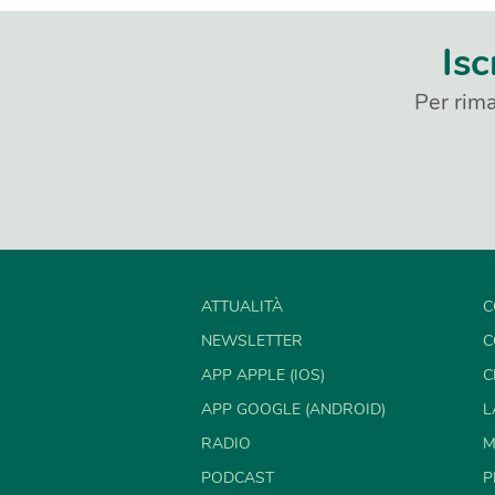
Isc
Per rima
ATTUALITÀ
C
NEWSLETTER
C
APP APPLE (IOS)
C
APP GOOGLE (ANDROID)
L
RADIO
M
PODCAST
P