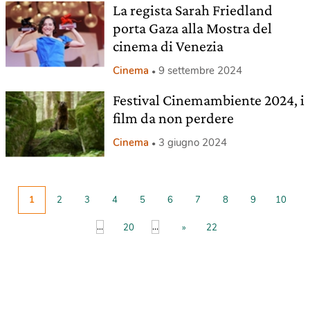
La regista Sarah Friedland
porta Gaza alla Mostra del
cinema di Venezia
Cinema
9 settembre 2024
Festival Cinemambiente 2024, i
film da non perdere
Cinema
3 giugno 2024
1
2
3
4
5
6
7
8
9
10
...
...
20
»
22