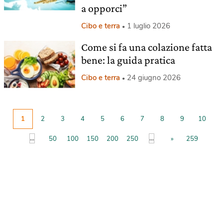
a opporci”
Cibo e terra
1 luglio 2026
Come si fa una colazione fatta
bene: la guida pratica
Cibo e terra
24 giugno 2026
1
2
3
4
5
6
7
8
9
10
...
...
50
100
150
200
250
»
259