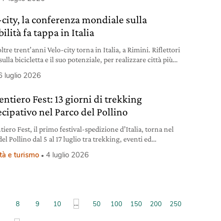
ndo il volto di un’industria.
-city, la conferenza mondiale sulla
bilità fa tappa in Italia
tre trent’anni Velo-city torna in Italia, a Rimini. Riflettori
sulla bicicletta e il suo potenziale, per realizzare città più
i. Ecco il nostro racconto.
6 luglio 2026
entiero Fest: 13 giorni di trekking
ecipativo nel Parco del Pollino
tiero Fest, il primo festival-spedizione d’Italia, torna nel
el Pollino dal 5 al 17 luglio tra trekking, eventi ed
enze nella natura.
tà e turismo
4 luglio 2026
...
8
9
10
50
100
150
200
250