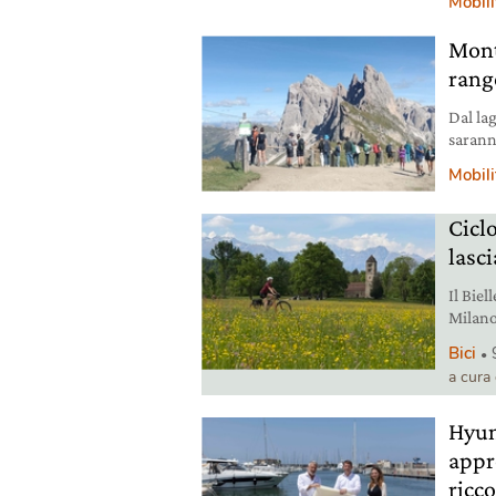
Mobili
Monta
range
Dal lag
sarann
sensib
Mobili
Ciclo
lasci
Il Biel
Milano 
ha mai 
Bici
a cura
Hyun
appr
ricco