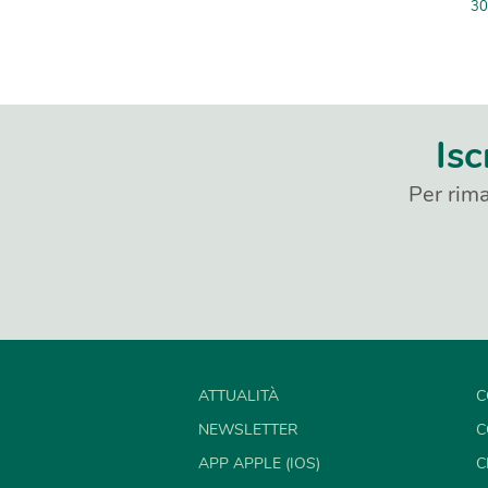
30
Isc
Per rima
ATTUALITÀ
C
NEWSLETTER
C
APP APPLE (IOS)
C