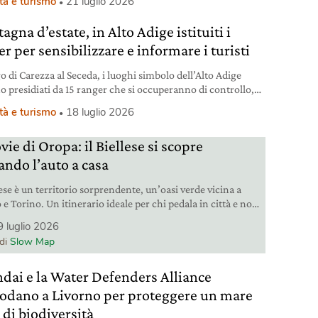
tà e turismo
21 luglio 2026
gna d’estate, in Alto Adige istituiti i
r per sensibilizzare e informare i turisti
o di Carezza al Seceda, i luoghi simbolo dell’Alto Adige
o presidiati da 15 ranger che si occuperanno di controllo,
ilizzazione, informazione.
tà e turismo
18 luglio 2026
vie di Oropa: il Biellese si scopre
ando l’auto a casa
lese è un territorio sorprendente, un’oasi verde vicina a
e Torino. Un itinerario ideale per chi pedala in città e non
provato un viaggio in sella. Si parte in treno, da Santhià.
9 luglio 2026
 di
Slow Map
dai e la Water Defenders Alliance
odano a Livorno per proteggere un mare
 di biodiversità