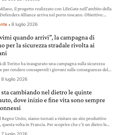
ilano, il progetto realizzato con LifeGate nell’ambito della
Defenders Alliance arriva nel porto toscano. Obiettivo:
ire l’inquinamento delle acque attraverso una tecnologia in
nte
8 luglio 2026
i assorbire oli e idrocarburi.
ivimi quando arrivi”, la campagna di
o per la sicurezza stradale rivolta ai
ani
tà di Torino ha inaugurato una campagna sulla sicurezza
le per rendere consapevoli i giovani sulle conseguenze del
si alla guida dopo aver assunto alcol o droghe.
8 luglio 2026
 sta cambiando nel dietro le quinte
auto, dove inizio e fine vita sono sempre
connessi
l Regno Unito, siamo tornati a visitare un sito produttivo
 questa volta in Francia. Per scoprire che c’è un dietro le
 che svela come innovazione e circolarità stanno
7 luglio 2026