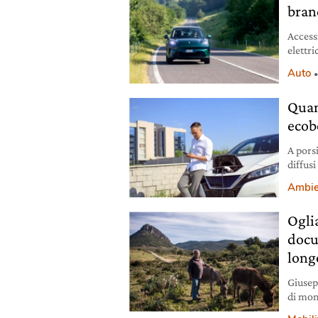
bran
Accessi
elettr
Auto
Quan
ecobo
A porsi
diffusi
per l’
Ambie
Oglia
docu
long
Giusep
di mont
centena