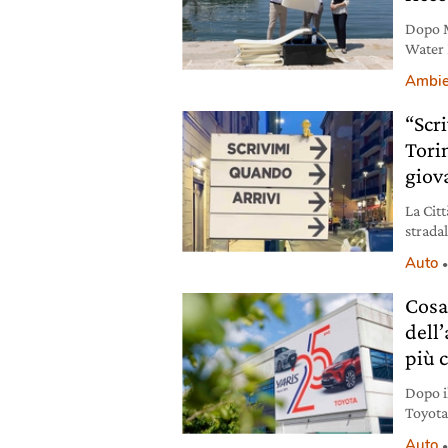
Dopo M
Water 
preven
Ambie
grado d
“Scr
Torin
giov
La Cit
strada
metter
Auto
Cosa
dell’
più 
Dopo i
Toyota,
quinte
Auto