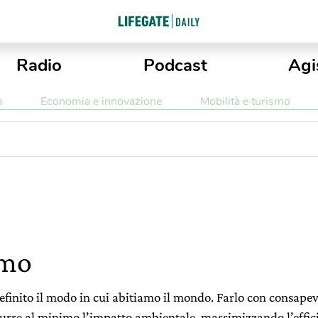
Radio
Podcast
Agi
a
Economia e innovazione
Mobilità e turismo
smo
finito il modo in cui abitiamo il mondo. Farlo con consapevo
urre al minimo l’impatto ambientale, massimizzando l’effici