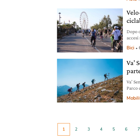
cambia
Velo
cicla
Dopo ol
accesi 
vivibil
Bici
Va’ S
part
Va’ Sen
Parco d
esperi
Mobili
1
2
3
4
5
6
7