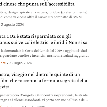
d cinese che punta sull’accessibilità
bile, design ispirato alla natura, ibrido o (preferibilmente)
ico: come va e cosa offre il nuovo suv compatto di GWM.
2 agosto 2026
ta CO2 è stata risparmiata con gli
nus sui veicoli elettrici e ibridi? Non si sa
 la domanda è la Corte dei Conti: dal 2019 a oggi tutti i dati
 riguardano vendite e incentivi, ma non i risultati raggiunti
ambiente.
nte
22 luglio 2026
stra, viaggio nel dietro le quinte di un
film che racconta la formula segreta della
evità.
pe Bertuccio D’Angelo. Gli incontri sorprendenti, le strade
agna e i silenzi assordanti. Vi porto con me nell’isola dei
ri alla scoperta delle Blue zone dell’Ogliastra.