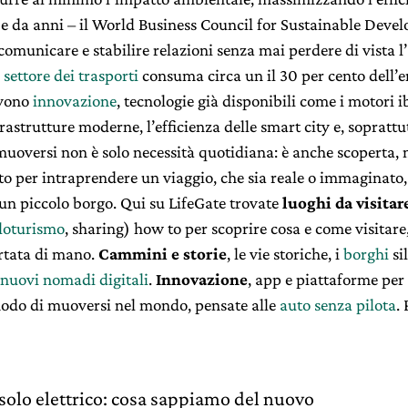
 – e da anni – il World Business Council for Sustainable Deve
 comunicare e stabilire relazioni senza mai perdere di vista 
settore dei trasporti
consuma circa un il 30 per cento dell’
rvono
innovazione
, tecnologie già disponibili come i motori i
frastrutture moderne, l’efficienza delle smart city e, soprattu
uoversi non è solo necessità quotidiana: è anche scoperta, m
 per intraprendere un viaggio, che sia reale o immaginato, 
un piccolo borgo. Qui su LifeGate trovate
luoghi da visitar
cloturismo
, sharing) how to per scoprire cosa e come visitare
ortata di mano.
Cammini e storie
, le vie storiche, i
borghi
sil
nuovi nomadi digitali
.
Innovazione
, app e piattaforme per 
modo di muoversi nel mondo, pensate alle
auto senza pilota
.
solo elettrico: cosa sappiamo del nuovo