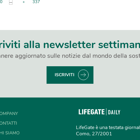
...
0
»
337
riviti alla newsletter settima
nere aggiornato sulle notizie dal mondo della sost
ISCRIVITI
OMPANY
ONTATTI
LifeGate è una testata giornal
HI SIAMO
Como, 27/2001