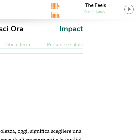
The Feels
Yazmin Lacey
sci Ora
Impact
Cibo e terra
Persone e salute
lezza, oggi, significa scegliere una
enza degli spostamenti e la qualità