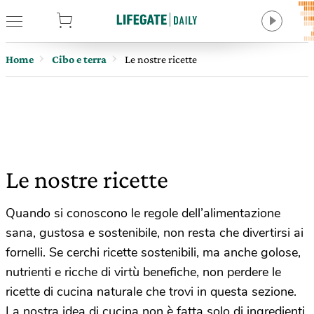
tore
Home
Cibo e terra
Le nostre ricette
Le nostre ricette
Quando si conoscono le regole dell’alimentazione
sana, gustosa e sostenibile, non resta che divertirsi ai
fornelli. Se cerchi ricette sostenibili, ma anche golose,
nutrienti e ricche di virtù benefiche, non perdere le
ricette di cucina naturale che trovi in questa sezione.
La nostra idea di cucina non è fatta solo di ingredienti