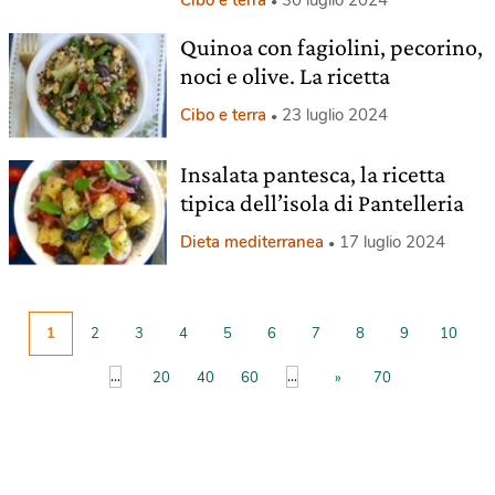
Quinoa con fagiolini, pecorino,
noci e olive. La ricetta
Cibo e terra
23 luglio 2024
Insalata pantesca, la ricetta
tipica dell’isola di Pantelleria
Dieta mediterranea
17 luglio 2024
1
2
3
4
5
6
7
8
9
10
...
...
20
40
60
»
70