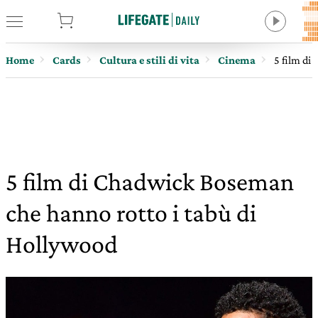
tore
Home
Cards
Cultura e stili di vita
Cinema
5 film di
5 film di Chadwick Boseman
che hanno rotto i tabù di
Hollywood