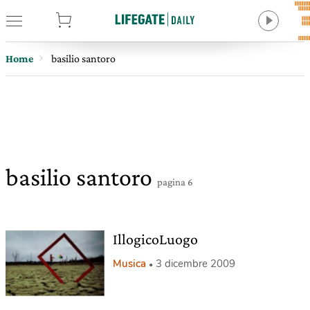
tore
Home
basilio santoro
basilio santoro
pagina 6
IllogicoLuogo
Musica
3 dicembre 2009