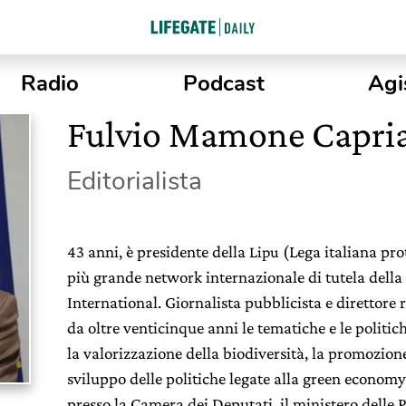
Radio
Podcast
Agi
Fulvio Mamone Capri
Editorialista
43 anni, è presidente della
(Lega italiana prot
Lipu
più grande network internazionale di tutela della 
International. Giornalista pubblicista e direttore 
da oltre venticinque anni le tematiche e le politich
la valorizzazione della biodiversità, la promozion
sviluppo delle politiche legate alla green economy.
presso la Camera dei Deputati, il ministero delle P