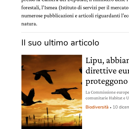
forestali, l’Ismea (Istituto di servizi per il mercat
numerose pubblicazioni e articoli riguardanti l’ec
natura.
Il suo ultimo articolo
Lipu, abbia
direttive e
proteggono 
La Commissione europea
comunitarie Habitat e Uc
ma conservate e applica
Biodiversità
10 dice