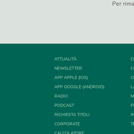
Per rima
ATTUALITÀ
C
NEWSLETTER
C
APP APPLE (IOS)
C
APP GOOGLE (ANDROID)
L
RADIO
M
PODCAST
P
RICHIESTA TITOLI
I
CORPORATE
T
CALCOLATORE