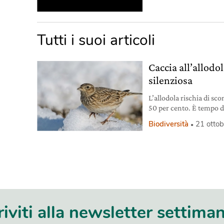
Tutti i suoi articoli
Caccia all’allod
silenziosa
L’allodola rischia di sc
50 per cento. È tempo di
cacciare.
Biodiversità
21 otto
riviti alla newsletter settima