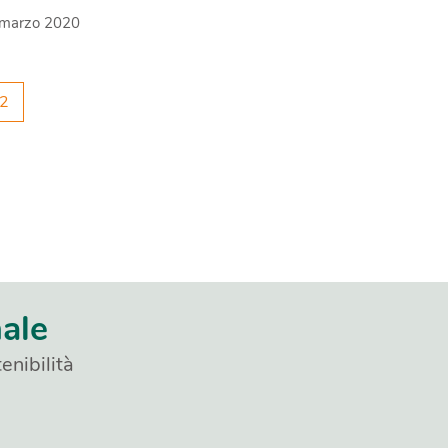
isti e tutte le tappe della stagione 2020.
 marzo 2020
2
nale
enibilità