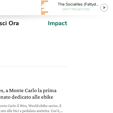
The Socialites (Faltydl
Remix)
DIRTY PROJECTORS
sci Ora
Impact
es, a Monte Carlo la prima
nato dedicato alle ebike
onte Carlo il Wes, World ebike series, il
o alle bici a pedalata assistita. Cos’è,