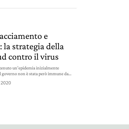
racciamento e
 la strategia della
d contro il virus
ntenuto un’epidemia inizialmente
del governo non è stata però immune da
stione della privacy.
 2020