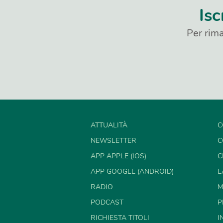
Isc
Per rima
ATTUALITÀ
C
NEWSLETTER
C
APP APPLE (IOS)
C
APP GOOGLE (ANDROID)
L
RADIO
M
PODCAST
P
RICHIESTA TITOLI
I