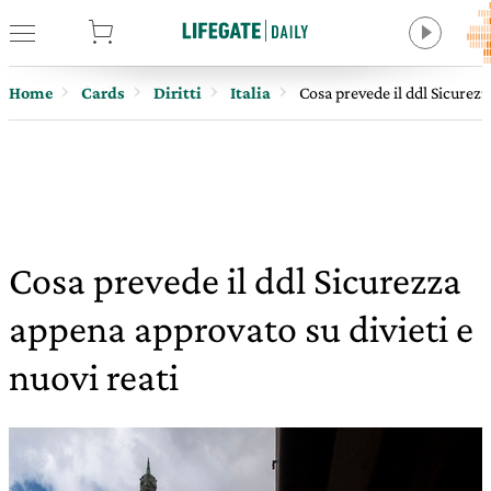
tore
Home
Cards
Diritti
Italia
Cosa prevede il ddl Sicurezz
Cosa prevede il ddl Sicurezza
appena approvato su divieti e
nuovi reati