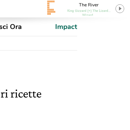
The River
King Gizzard [+] The Lizard
Wizard
sci Ora
Impact
i ricette