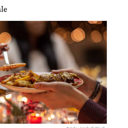
ale
Natale a tavola © iStock