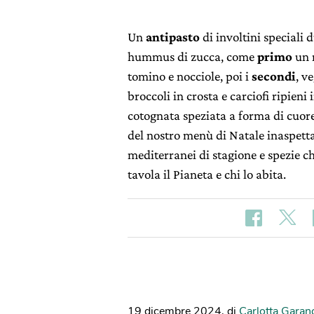
Un
antipasto
di involtini speciali 
hummus di zucca, come
primo
un r
tomino e nocciole, poi i
secondi
, v
broccoli in crosta e carciofi ripieni 
cotognata speziata a forma di cuore. 
del nostro menù di Natale inaspetta
mediterranei di stagione e spezie c
tavola il Pianeta e chi lo abita.
19 dicembre 2024
,
di
Carlotta Garanc