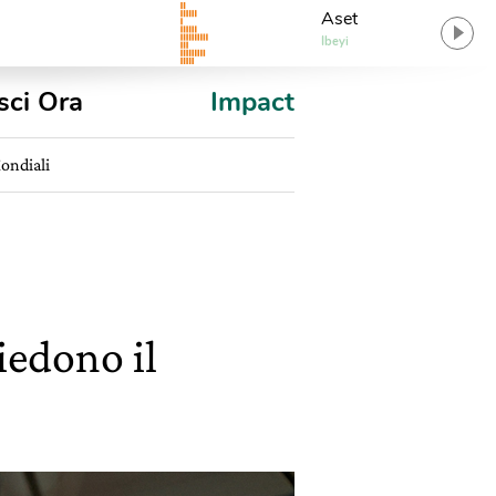
Aset
Ibeyi
sci Ora
Impact
Mondiali
iedono il