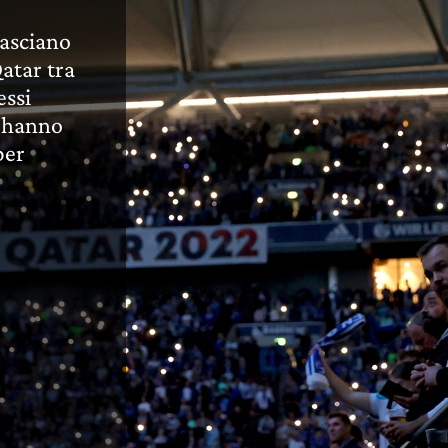
lasciano
atar tra
essi
a hanno
per