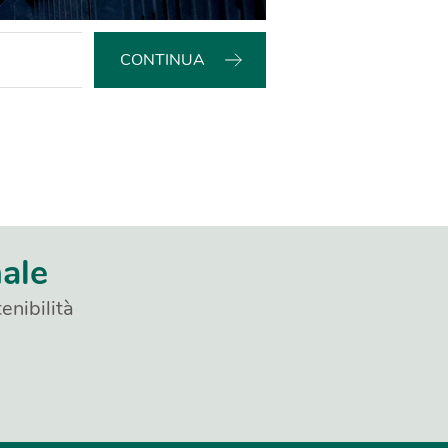
CONTINUA
nale
enibilità