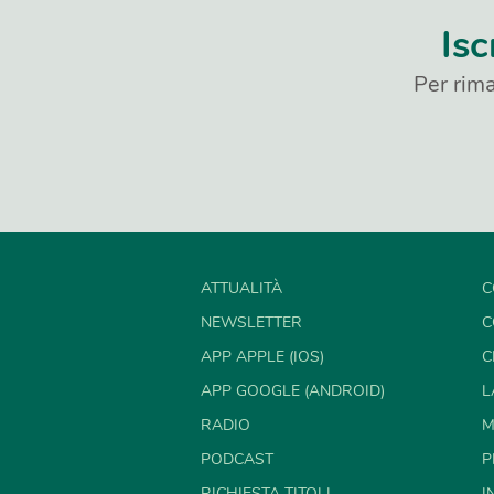
Isc
Per rima
ATTUALITÀ
C
NEWSLETTER
C
APP APPLE (IOS)
C
APP GOOGLE (ANDROID)
L
RADIO
M
PODCAST
P
RICHIESTA TITOLI
I