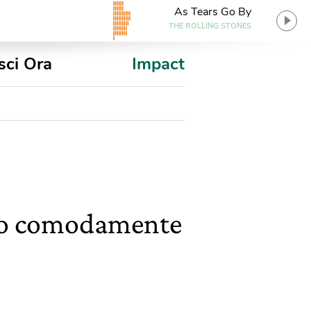
As Tears Go By
THE ROLLING STONES
sci Ora
Impact
gono comodamente