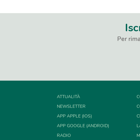
Isc
Per rima
ATTUALITÀ
C
NEWSLETTER
C
APP APPLE (IOS)
C
APP GOOGLE (ANDROID)
L
RADIO
M