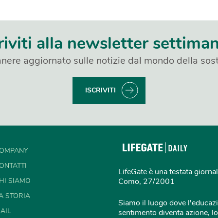
riviti alla newsletter settima
nere aggiornato sulle notizie dal mondo della sost
ISCRIVITI
OMPANY
ONTATTI
LifeGate è una testata giornal
HI SIAMO
Como, 27/2001
A STORIA
Siamo il luogo dove l'educazi
AIL
sentimento diventa azione, lo