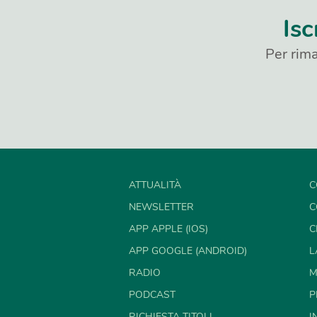
Isc
Per rima
ATTUALITÀ
C
NEWSLETTER
C
APP APPLE (IOS)
C
APP GOOGLE (ANDROID)
L
RADIO
M
PODCAST
P
RICHIESTA TITOLI
I