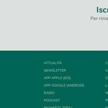
Isc
Per rima
ATTUALITÀ
C
NEWSLETTER
C
APP APPLE (IOS)
C
APP GOOGLE (ANDROID)
L
RADIO
M
PODCAST
P
RICHIESTA TITOLI
I