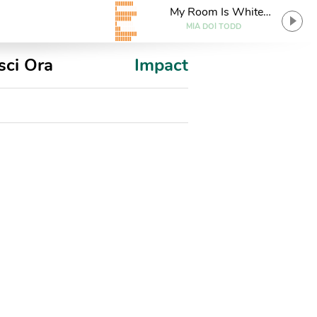
My Room Is White
(Dungen Remix)
MIA DOI TODD
sci Ora
Impact