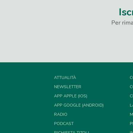
Isc
Per rima
ATTUALITÀ
C
NEWSLETTER
C
APP APPLE (IOS)
C
APP GOOGLE (ANDROID)
L
RADIO
M
PODCAST
P
RICHIESTA TITOLI
I