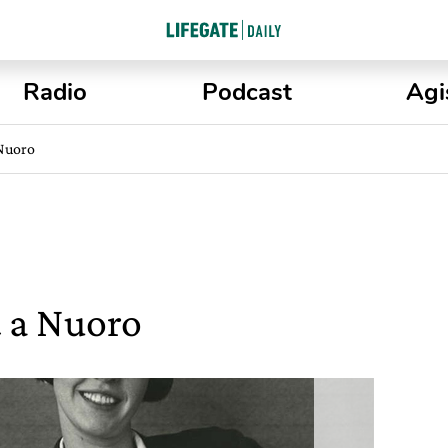
Radio
Podcast
Agi
 Nuoro
t a Nuoro