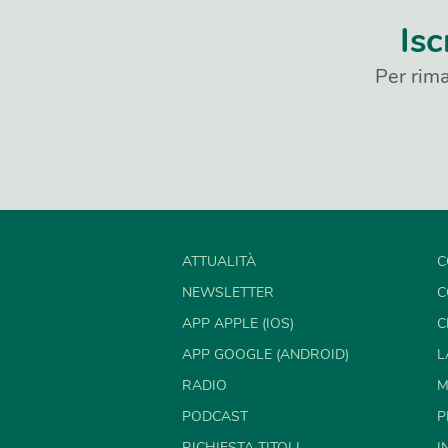
Isc
Per rima
ATTUALITÀ
C
NEWSLETTER
C
APP APPLE (IOS)
C
APP GOOGLE (ANDROID)
L
RADIO
M
PODCAST
P
RICHIESTA TITOLI
I