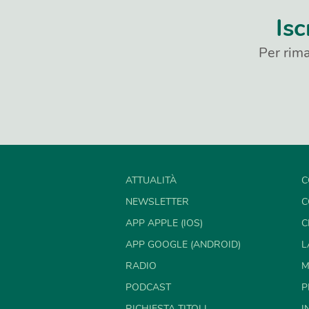
Isc
Per rima
ATTUALITÀ
C
NEWSLETTER
C
APP APPLE (IOS)
C
APP GOOGLE (ANDROID)
L
RADIO
M
PODCAST
P
RICHIESTA TITOLI
I